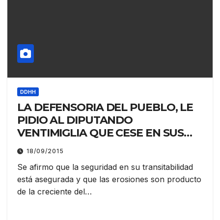
DDHH
LA DEFENSORIA DEL PUEBLO, LE
PIDIO AL DIPUTANDO
VENTIMIGLIA QUE CESE EN SUS
CONDUCTAS DE ORIGINAR
18/09/2015
MALESTAR Y ESTADOS DE PANICO
Se afirmo que la seguridad en su transitabilidad
EN RELACION AL PUENTE
está asegurada y que las erosiones son producto
LAVALLE
de la creciente del…