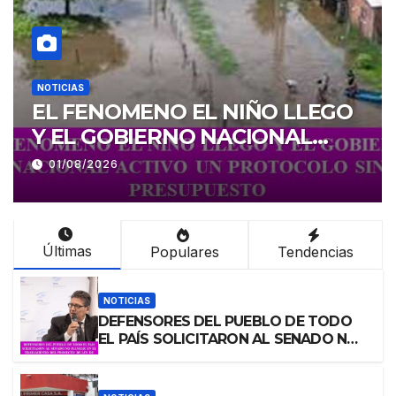
NOTICIAS
O
ACLARARON QUE EL
GOBIERNO NACIONAL NO
OFICIALIZÓ NINGUNA
31/07/2026
REFORMA A LOS CAMBIOS
SOBRE LA RTO
Últimas
Populares
Tendencias
NOTICIAS
DEFENSORES DEL PUEBLO DE TODO
EL PAÍS SOLICITARON AL SENADO NO
AVANZAR EN EL TRATAMIENTO DEL
PROYECTO DE LEY DE INVIOLABILIDAD
DE LA PROPIEDAD PRIVADA