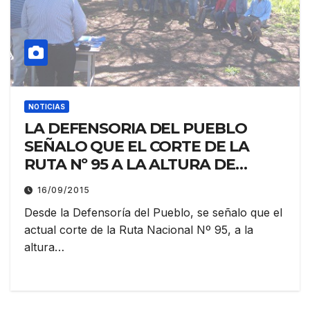
NOTICIAS
LA DEFENSORIA DEL PUEBLO
SEÑALO QUE EL CORTE DE LA
RUTA Nº 95 A LA ALTURA DE
RIACHO DE ORO ES UNA DECISION
16/09/2015
POLITICA , QUE NADA TIENE QUE
Desde la Defensoría del Pueblo, se señalo que el
VER CON LAS COMUNIDADES
actual corte de la Ruta Nacional Nº 95, a la
ABORIGENES DE LA ZONA
altura…