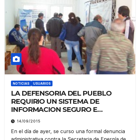
NOTICIAS
USUARIOS
LA DEFENSORIA DEL PUEBLO
REQUIRIO UN SISTEMA DE
INFORMACION SEGURO E
ININTERRUMPIDO PARA EL PLAN
14/09/2015
HOGAR CON GARRAFAS
En el día de ayer, se curso una formal denuncia
administrativa contra la Secretaria de Energía de