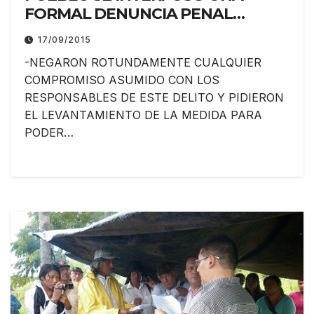
FORMAL DENUNCIA PENAL
CONTRA LOS “AUTORES
17/09/2015
INTELECTUALES Y MATERIALES”
-NEGARON ROTUNDAMENTE CUALQUIER
DEL CORTE DE LA RUTA
COMPROMISO ASUMIDO CON LOS
NACIONAL Nº 95 EN EL JUZGADO
RESPONSABLES DE ESTE DELITO Y PIDIERON
FEDERAL Nº 2
EL LEVANTAMIENTO DE LA MEDIDA PARA
PODER…