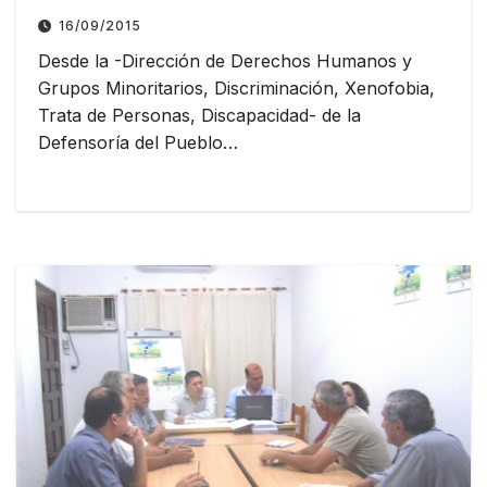
SUSPENSION DE LA
16/09/2015
CONSTRUCCION DEL CENTRO DE
Desde la -Dirección de Derechos Humanos y
SALUD LA PRIMAVERA- LAGUNA
Grupos Minoritarios, Discriminación, Xenofobia,
NAICK NECK, CONSTITUYE UNA
Trata de Personas, Discapacidad- de la
TRASCENDENTE DECISION
Defensoría del Pueblo…
JUDICIAL