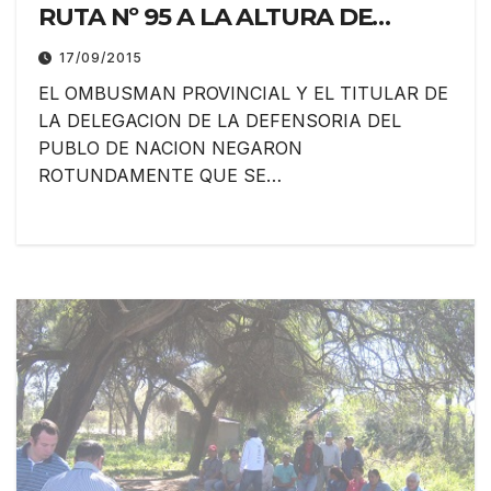
RUTA Nº 95 A LA ALTURA DE
RIACHO DE ORO ES UNA “ACCION
17/09/2015
POLITICA”, QUE NADA TIENE QUE
EL OMBUSMAN PROVINCIAL Y EL TITULAR DE
VER CON LAS COMUNIDADES
LA DELEGACION DE LA DEFENSORIA DEL
ABORIGENES DE LA ZONA
PUBLO DE NACION NEGARON
ROTUNDAMENTE QUE SE…