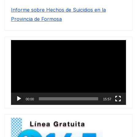
Informe sobre Hechos de Suicidios en la
Provincia de Formosa
Reproductor
de
vídeo
00:00
15:57