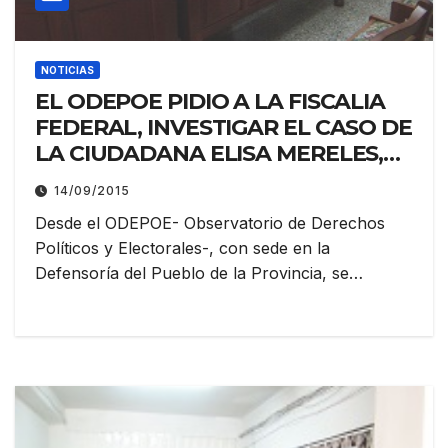
NOTICIAS
EL ODEPOE PIDIO A LA FISCALIA
FEDERAL, INVESTIGAR EL CASO DE
LA CIUDADANA ELISA MERELES,
ANTE LA POSIBILIDAD DE LA
14/09/2015
EXISTENCIA DE UNA FALSA
Desde el ODEPOE- Observatorio de Derechos
DENUNCIA O SIMULACION DE
Políticos y Electorales-, con sede en la
DELITO
Defensoría del Pueblo de la Provincia, se…