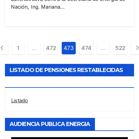
Nación, Ing. Mariana…
aginación
1
…
472
473
474
…
522
e
LISTADO DE PENSIONES RESTABLECIDAS
ntradas
POR LA ANDIS
Listado
AUDIENCIA PUBLICA ENERGIA