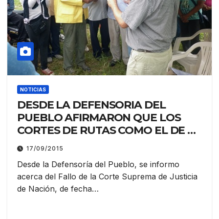
NOTICIAS
DESDE LA DEFENSORIA DEL
PUEBLO AFIRMARON QUE LOS
CORTES DE RUTAS COMO EL DE LA
PRIMAVERA EN SU MOMENTO Y EL
17/09/2015
DE RIACHO DE ORO
Desde la Defensoría del Pueblo, se informo
ACTUALMENTE, “LO UNICO QUE
acerca del Fallo de la Corte Suprema de Justicia
LOGRAN ES PERJUDICAR A LOS
de Nación, de fecha…
INTEGRANTES DE LAS
COMUNIDADES ORIGINARIAS Y