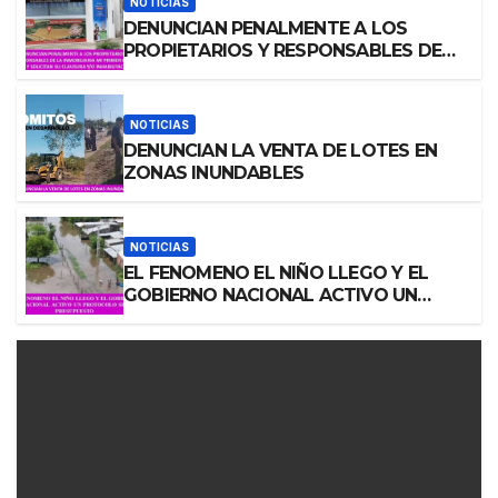
NOTICIAS
DENUNCIAN PENALMENTE A LOS
PROPIETARIOS Y RESPONSABLES DE
LA INMOBILIARIA MI PRIMER CASA S.A.
Y SOLICITAN SU CLAUSURA Y/O
INHABILITACION
NOTICIAS
DENUNCIAN LA VENTA DE LOTES EN
ZONAS INUNDABLES
NOTICIAS
EL FENOMENO EL NIÑO LLEGO Y EL
GOBIERNO NACIONAL ACTIVO UN
PROTOCOLO SIN PRESUPUESTO