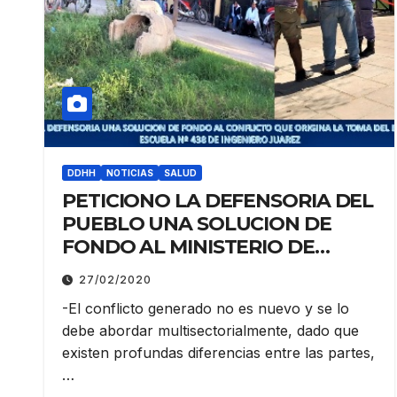
DDHH
NOTICIAS
SALUD
PETICIONO LA DEFENSORIA DEL
PUEBLO UNA SOLUCION DE
FONDO AL MINISTERIO DE
EDUCACION POR LA TOMA DEL
27/02/2020
EDIFICIO DE LA ESCUELA Nº 438
-El conflicto generado no es nuevo y se lo
DE INGENIERO JUAREZ
debe abordar multisectorialmente, dado que
existen profundas diferencias entre las partes,
…