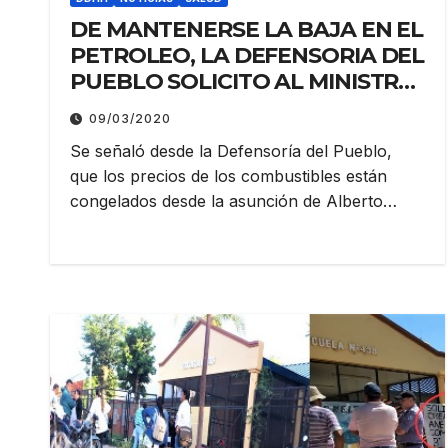
DE MANTENERSE LA BAJA EN EL
PETROLEO, LA DEFENSORIA DEL
PUEBLO SOLICITO AL MINISTRO
DE DESARROLLO PRODUCTIVO
09/03/2020
QUE INTERVENGA, “PARA QUE
Se señaló desde la Defensoría del Pueblo,
SE REDUZCAN LOS PRECIOS DE
que los precios de los combustibles están
LOS COMBUSTIBLES”
congelados desde la asunción de Alberto…