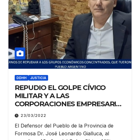
DDHH
JUSTICIA
REPUDIO EL GOLPE CÍVICO
MILITAR Y A LAS
CORPORACIONES EMPRESARIAS
QUE SUMAN CADA DÍA
23/03/2022
MAYORES GANANCIAS EN
El Defensor del Pueblo de la Provincia de
DETRIMENTO DEL BOLSILLO DE
Formosa Dr. José Leonardo Gialluca, al
LOS TRABAJADORES