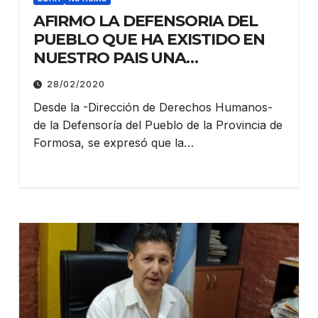
AFIRMO LA DEFENSORIA DEL
PUEBLO QUE HA EXISTIDO EN
NUESTRO PAIS UNA
APLICACIÓN DE EXCESO DE
28/02/2020
“PRISIONES PREVENTIVAS”;
Desde la -Dirección de Derechos Humanos-
MEDIDA QUE HA AFECTADO LA
de la Defensoría del Pueblo de la Provincia de
LIBERTAD PERSONAL Y EL
Formosa, se expresó que la…
PRINCIPIO DEL ESTADO DE
INOCENCIA