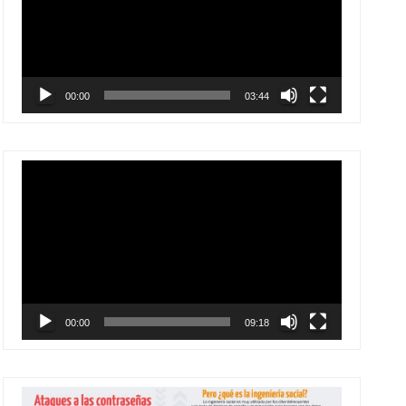
vídeo
00:00
03:44
Reproductor
de
vídeo
00:00
09:18