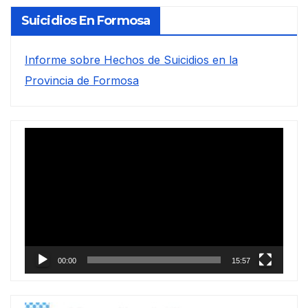
Suicidios En Formosa
Informe sobre Hechos de Suicidios en la
Provincia de Formosa
Reproductor
de
vídeo
00:00
15:57