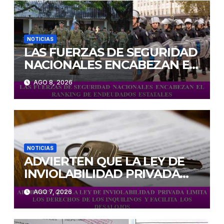
NOTICIAS
LAS FUERZAS DE SEGURIDAD
NACIONALES ENCABEZAN EL
RANKING DE ENDEUDADOS
AGO 8, 2026
ESTATALES
NOTICIAS
ADVIERTEN QUE LA LEY DE
INVIOLABILIDAD PRIVADA
LIMITA LOS DERECHOS DE
AGO 7, 2026
LOS INQUILINOS Y FACILITA
LOS DESALOJOS