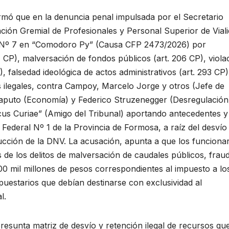
ormó que en la denuncia penal impulsada por el Secretario
ión Gremial de Profesionales y Personal Superior de Vial
al Nº 7 en “Comodoro Py” (Causa CFP 2473/2026) por
1 CP), malversación de fondos públicos (art. 206 CP), viola
, falsedad ideológica de actos administrativos (art. 293 CP)
 ilegales, contra Campoy, Marcelo Jorge y otros (Jefe de
Caputo (Economía) y Federico Struzenegger (Desregulación)
us Curiae” (Amigo del Tribunal) aportando antecedentes y
Federal Nº 1 de la Provincia de Formosa, a raíz del desvío 
rucción de la DNV. La acusación, apunta a que los funcionar
e los delitos de malversación de caudales públicos, frau
00 mil millones de pesos correspondientes al impuesto a lo
puestarios que debían destinarse con exclusividad al
l.
 presunta matriz de desvío y retención ilegal de recursos qu