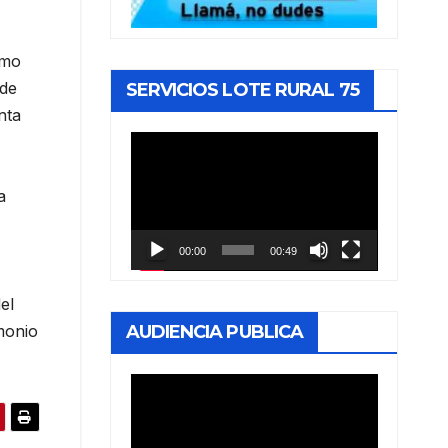
omo
 de
SERVICIOS LOTE RURAL 75
nta
Reproductor
de
a
vídeo
00:00
00:49
el
imonio
AUDIENCIA PUBLICA
Reproductor
de