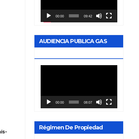
vídeo
00:00
09:42
AUDIENCIA PUBLICA GAS
NEA
Reproductor
de
vídeo
00:00
08:07
Régimen De Propiedad
ís-