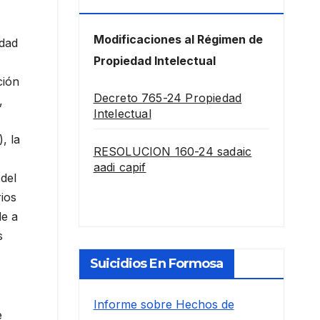
Intelectual
Modificaciones al Régimen de
idad
Propiedad Intelectual
ción
Decreto 765-24 Propiedad
,
Intelectual
, la
RESOLUCION 160-24 sadaic
aadi capif
del
ios
de a
s
Suicidios En Formosa
Informe sobre Hechos de
e