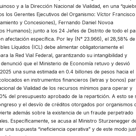
uinoso y a la Dirección Nacional de Vialidad, en una “quieb
os los Gerentes Ejecutivos del Organismo: Víctor Francisco
neamiento y Concesiones), Fernando Daniel Novoa
 Humanos); junto a los 24 Jefes de Distrito de todo el paí
n afectación específica. Por ley (N° 23.966), el 28,58% de
les Líquidos (ICL) debe alimentar obligatoriamente el
ra la Red Vial Federal, garantizando su intangibilidad y
 denunció que el Ministerio de Economía retuvo y desvió
 2025 una suma estimada en 0.4 billones de pesos hacia el
olocados en instrumentos financieros (letras y bonos) pa
acional de Vialidad de los recursos mínimos para operar y
0% del presupuesto aprobado de la repartición. A esto se
Congreso y el desvío de créditos otorgados por organismos 
vierte además sobre la existencia de un fraude perpetrado
ciales. Específicamente, se acusa al Ministro Sturzenegger d
r una supuesta “ineficiencia operativa” y de este modo just