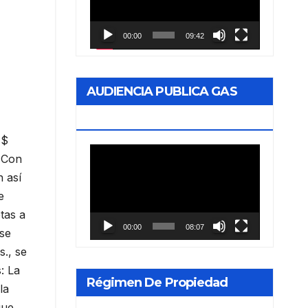
vídeo
00:00
09:42
AUDIENCIA PUBLICA GAS
NEA
 $
Reproductor
. Con
de
 así
vídeo
e
tas a
00:00
08:07
 se
s., se
: La
Régimen De Propiedad
la
que