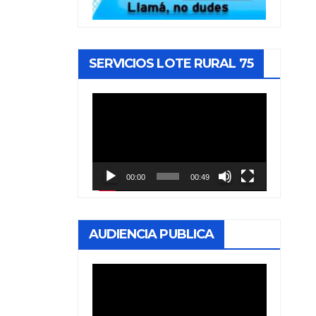
SERVICIOS LOTE RURAL 75
Reproductor
de
vídeo
00:00
00:49
AUDIENCIA PUBLICA
Reproductor
de