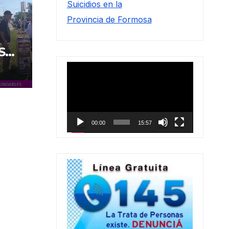
Suicidios en la
Provincia de Formosa
S
Reproductor
de
vídeo
00:00
15:57