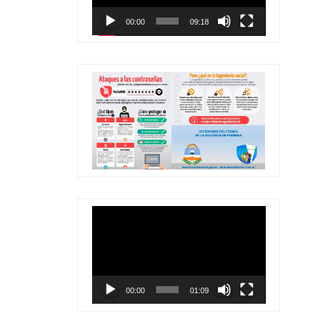
00:00
09:18
Reproductor
de
vídeo
00:00
01:09