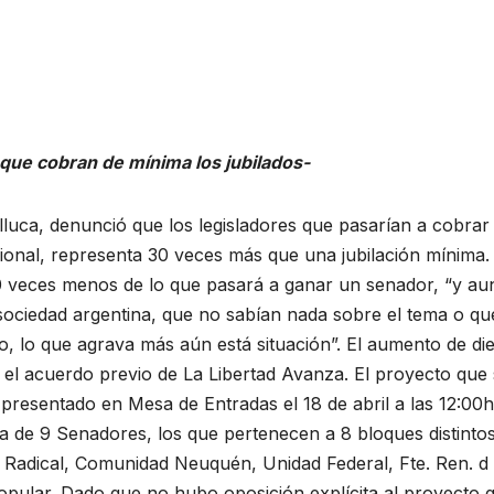
que cobran de mínima los jubilados-
luca, denunció que los legisladores que pasarían a cobrar
ional, representa 30 veces más que una jubilación mínima
30 veces menos de lo que pasará a ganar un senador, “y aun
sociedad argentina, que no sabían nada sobre el tema o qu
, lo que agrava más aún está situación”. El aumento de die
 el acuerdo previo de La Libertad Avanza. El proyecto que
presentado en Mesa de Entradas el 18 de abril a las 12:00h
ma de 9 Senadores, los que pertenecen a 8 bloques distintos
 Radical, Comunidad Neuquén, Unidad Federal, Fte. Ren. d 
pular. Dado que no hubo oposición explícita al proyecto 