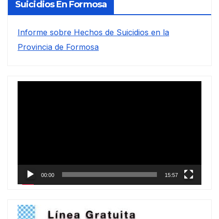
Suicidios En Formosa
Informe sobre Hechos de Suicidios en la
Provincia de Formosa
Reproductor
de
vídeo
00:00
15:57