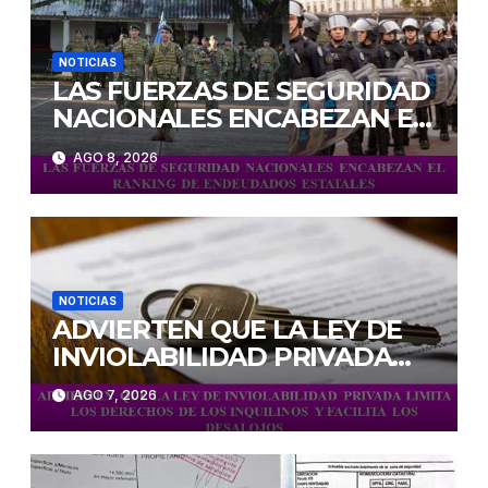
NOTICIAS
LAS FUERZAS DE SEGURIDAD
NACIONALES ENCABEZAN EL
RANKING DE ENDEUDADOS
AGO 8, 2026
ESTATALES
NOTICIAS
ADVIERTEN QUE LA LEY DE
INVIOLABILIDAD PRIVADA
LIMITA LOS DERECHOS DE
AGO 7, 2026
LOS INQUILINOS Y FACILITA
LOS DESALOJOS