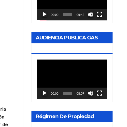
vídeo
00:00
09:42
AUDIENCIA PUBLICA GAS
NEA
Reproductor
de
vídeo
00:00
08:07
rio
Régimen De Propiedad
ón
r de