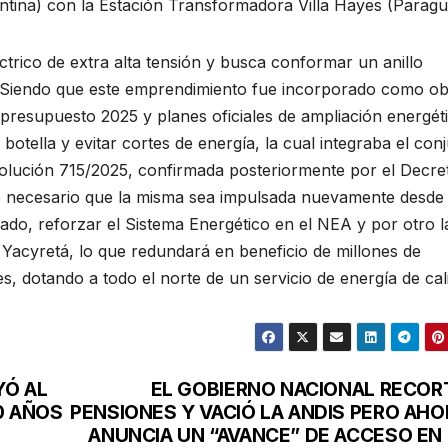
ina) con la Estación Transformadora Villa Hayes (Paragu
trico de extra alta tensión y busca conformar un anillo
l. Siendo que este emprendimiento fue incorporado como o
 presupuesto 2025 y planes oficiales de ampliación energét
e botella y evitar cortes de energía, la cual integraba el con
esolución 715/2025, confirmada posteriormente por el Decre
ce necesario que la misma sea impulsada nuevamente desde 
ado, reforzar el Sistema Energético en el NEA y por otro l
n Yacyretá, lo que redundará en beneficio de millones de
, dotando a todo el norte de un servicio de energía de cal
YÓ AL
EL GOBIERNO NACIONAL RECOR
0 AÑOS
PENSIONES Y VACIÓ LA ANDIS PERO AHO
ANUNCIA UN “AVANCE” DE ACCESO EN 