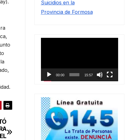
ay).
Suicidios en la
Provincia de Formosa
bra
ica,
Reproductor
junto
de
to
vídeo
la
ado,
00:00
15:57
idad.
TÓ
RA
EL