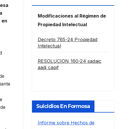
Intelectual
 esa
sa
Modificaciones al Régimen de
s en
Propiedad Intelectual
Decreto 765-24 Propiedad
Intelectual
d
RESOLUCION 160-24 sadaic
aadi capif
de
iante
ue
Suicidios En Formosa
 de
Informe sobre Hechos de