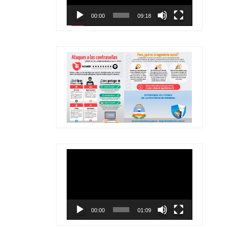
00:00
09:18
Reproductor
de
vídeo
00:00
01:09