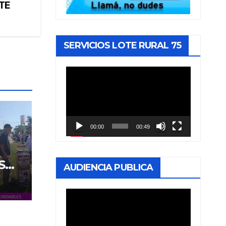
TE
SERVICIOS LOTE RURAL 75
Reproductor
de
vídeo
00:00
00:49
S
AUDIENCIA PUBLICA
Reproductor
de