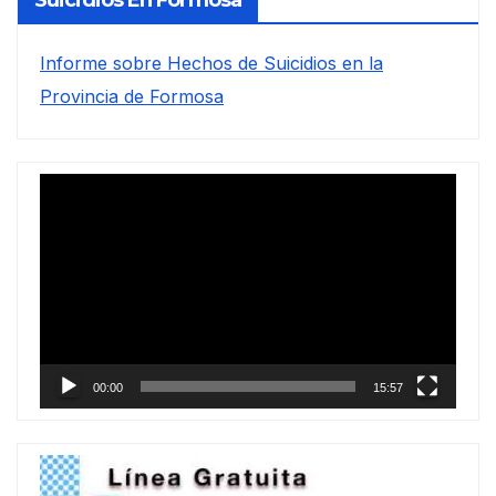
Suicidios En Formosa
Informe sobre Hechos de Suicidios en la
Provincia de Formosa
Reproductor
de
vídeo
00:00
15:57