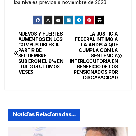
los niveles previos a noviembre de 2023.
NUEVOS Y FUERTES
LA JUSTICIA
Navegación
AUMENTOS EN LOS
FEDERAL INTIMO A
COMBUSTIBLES A
LA ANDIS A QUE
de
PARTIR DE
CUMPLA CON LA
SEPTIEMBRE
SENTENCIA
entradas
SUBIERON EL 9% EN
INTERLOCUTORIA EN
LOS DOS ULTIMOS
BENEFICIO DE LOS
MESES
PENSIONADOS POR
DISCAPACIDAD
Noticias Relacionadas...