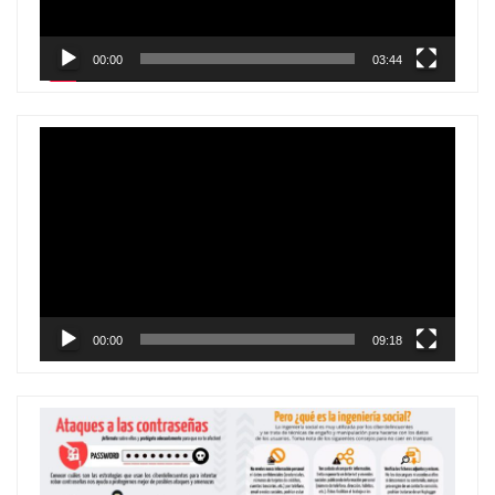
00:00
03:44
Reproductor
de
vídeo
00:00
09:18