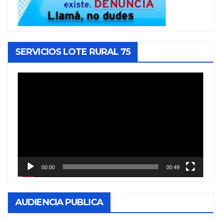
SERVICIOS LOTE RURAL 75
Reproductor
de
vídeo
00:00
00:49
AUDIENCIA PUBLICA