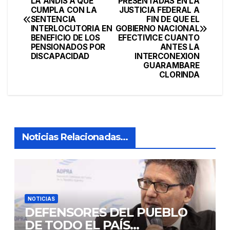
LA ANDIS A QUE
PRESENTADAS EN LA
de
CUMPLA CON LA
JUSTICIA FEDERAL A
SENTENCIA
FIN DE QUE EL
entradas
INTERLOCUTORIA EN
GOBIERNO NACIONAL
BENEFICIO DE LOS
EFECTIVICE CUANTO
PENSIONADOS POR
ANTES LA
DISCAPACIDAD
INTERCONEXION
GUARAMBARE
CLORINDA
Noticias Relacionadas...
NOTICIAS
DEFENSORES DEL PUEBLO
DE TODO EL PAÍS