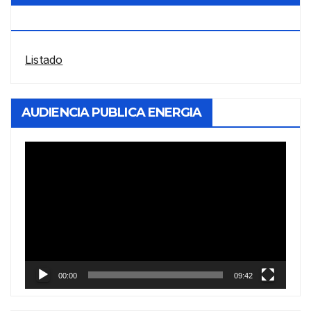
POR LA ANDIS
Listado
AUDIENCIA PUBLICA ENERGIA
Reproductor
de
vídeo
00:00
09:42