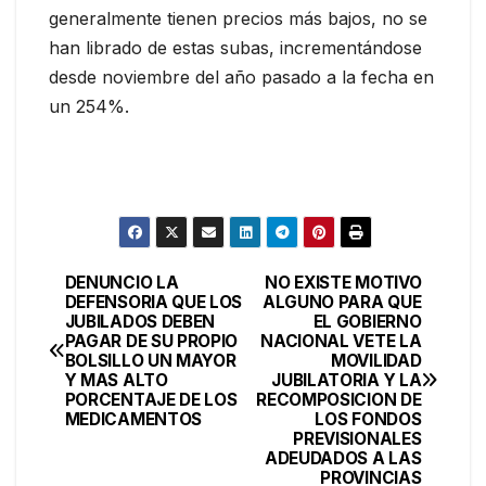
generalmente tienen precios más bajos, no se
han librado de estas subas, incrementándose
desde noviembre del año pasado a la fecha en
un 254%.
DENUNCIO LA
NO EXISTE MOTIVO
Navegación
DEFENSORIA QUE LOS
ALGUNO PARA QUE
JUBILADOS DEBEN
EL GOBIERNO
de
PAGAR DE SU PROPIO
NACIONAL VETE LA
BOLSILLO UN MAYOR
MOVILIDAD
entradas
Y MAS ALTO
JUBILATORIA Y LA
PORCENTAJE DE LOS
RECOMPOSICION DE
MEDICAMENTOS
LOS FONDOS
PREVISIONALES
ADEUDADOS A LAS
PROVINCIAS