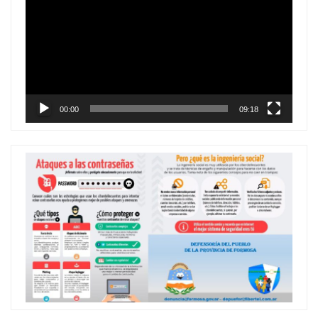
de
vídeo
00:00
09:18