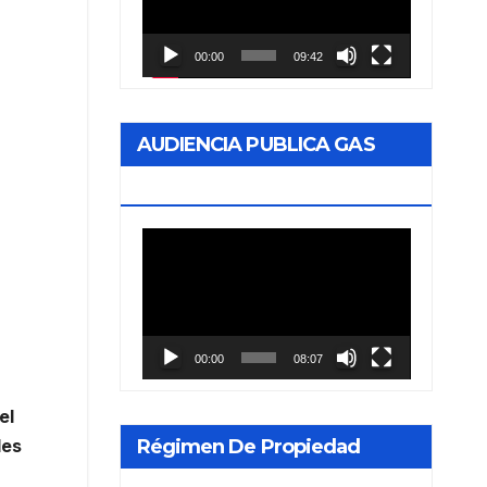
vídeo
00:00
09:42
AUDIENCIA PUBLICA GAS
NEA
Reproductor
de
vídeo
00:00
08:07
el
Régimen De Propiedad
les