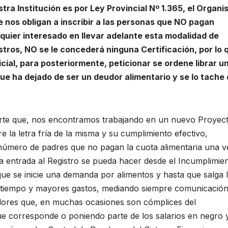
tra Institución es por Ley Provincial Nº 1.365, el Organ
e nos obligan a inscribir a las personas que NO pagan
quier interesado en llevar adelante esta modalidad de
tros, NO se le concederá ninguna Certificación, por lo 
icial, para posteriormente, peticionar se ordene librar u
ue ha dejado de ser un deudor alimentario y se lo tache 
parte que, nos encontramos trabajando en un nuevo Proyec
e la letra fría de la misma y su cumplimiento efectivo,
úmero de padres que no pagan la cuota alimentaria una v
a entrada al Registro se pueda hacer desde el Incumplimie
que se inicie una demanda por alimentos y hasta que salga 
 de tiempo y mayores gastos, mediando siempre comunicació
eadores que, en muchas ocasiones son cómplices del
ue corresponde o poniendo parte de los salarios en negro 