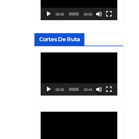
vídeo
N
00:00
09:59
Cortes De Ruta
Reproductor
de
vídeo
00:00
03:44
Reproductor
de
vídeo