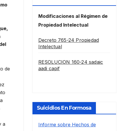
Intelectual
ismo
Modificaciones al Régimen de
Propiedad Intelectual
que,
n
Decreto 765-24 Propiedad
del
Intelectual
RESOLUCION 160-24 sadaic
aadi capif
to de
ez
nto
la
Suicidios En Formosa
n
y a
Informe sobre Hechos de