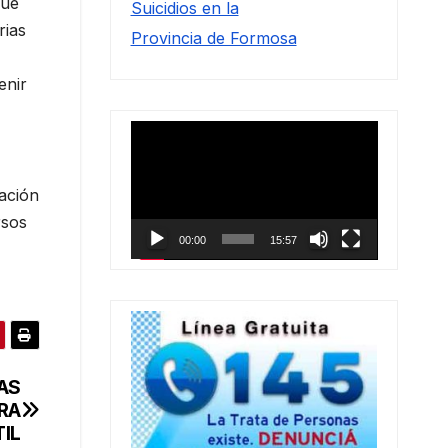
que
Suicidios en la
rias
Provincia de Formosa
enir
Reproductor
de
vídeo
vación
rsos
00:00
15:57
AS
RA
TIL