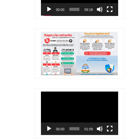
00:00
09:18
Reproductor
de
vídeo
00:00
01:09