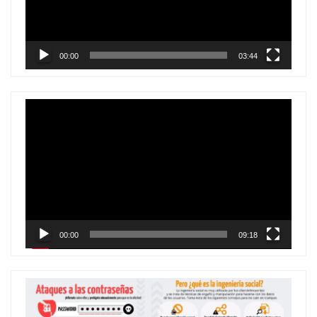
00:00
03:44
Reproductor
de
vídeo
00:00
09:18