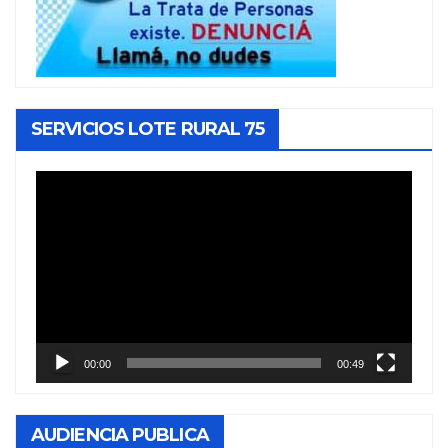
SERVICIOS LOTE RURAL 75
Reproductor
de
vídeo
00:00
00:49
AUDIENCIA PUBLICA