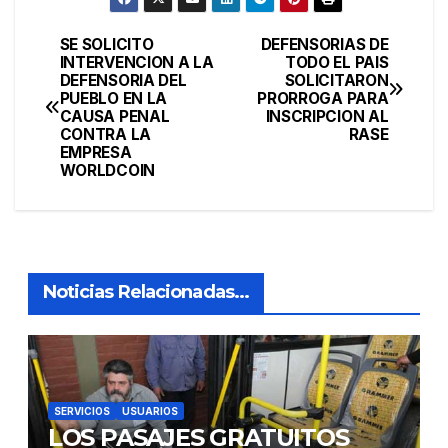
SE SOLICITO
DEFENSORIAS DE
Navegación
INTERVENCION A LA
TODO EL PAIS
DEFENSORIA DEL
SOLICITARON
de
PUEBLO EN LA
PRORROGA PARA
CAUSA PENAL
INSCRIPCION AL
entradas
CONTRA LA
RASE
EMPRESA
WORLDCOIN
Noticias Relacionadas...
SERVICIOS
USUARIOS
LOS PASAJES GRATUITOS