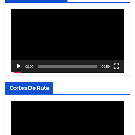
Reproductor
de
vídeo
00:00
09:59
Cortes De Ruta
Reproductor
de
vídeo