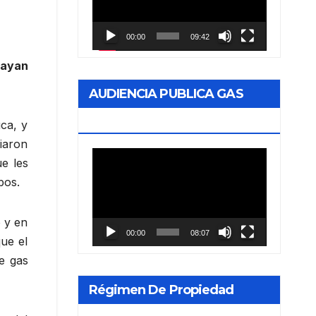
vídeo
00:00
09:42
hayan
AUDIENCIA PUBLICA GAS
NEA
uca, y
iaron
Reproductor
e les
de
bos.
vídeo
o y en
00:00
08:07
ue el
e gas
Régimen De Propiedad