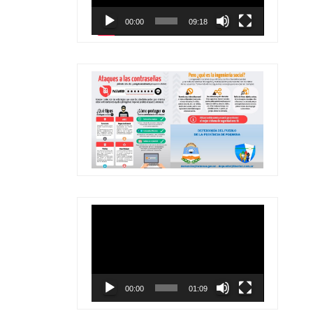
00:00
09:18
Reproductor
de
vídeo
00:00
01:09