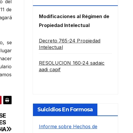
Intelectual
o del
 11 de
Modificaciones al Régimen de
agará
Propiedad Intelectual
Decreto 765-24 Propiedad
o, se
Intelectual
 lugar
hacer
RESOLUCION 160-24 sadaic
lario
aadi capif
vamos
Suicidios En Formosa
SE
ES
Informe sobre Hechos de
IA