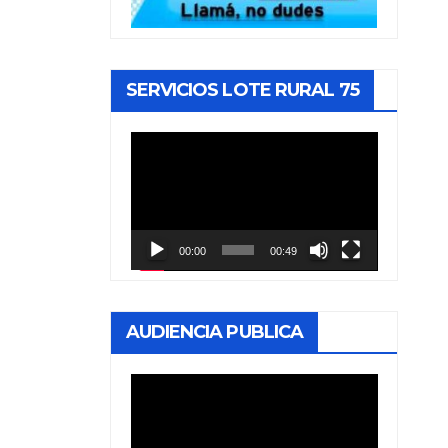
I
A. Y
SERVICIOS LOTE RURAL 75
N
Reproductor
de
vídeo
00:00
00:49
AUDIENCIA PUBLICA
Reproductor
de